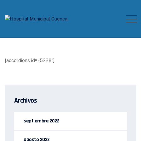
Skip
to
content
[accordions id=»5228″]
Archivos
septiembre 2022
agosto 2022