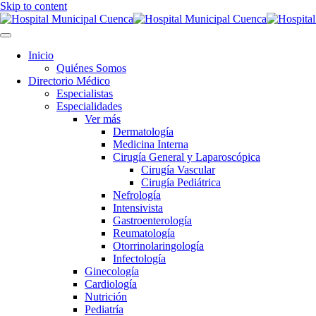
Skip to content
Inicio
Quiénes Somos
Directorio Médico
Especialistas
Especialidades
Ver más
Dermatología
Medicina Interna
Cirugía General y Laparoscópica
Cirugía Vascular
Cirugía Pediátrica
Nefrología
Intensivista
Gastroenterología
Reumatología
Otorrinolaringología
Infectología
Ginecología
Cardiología
Nutrición
Pediatría