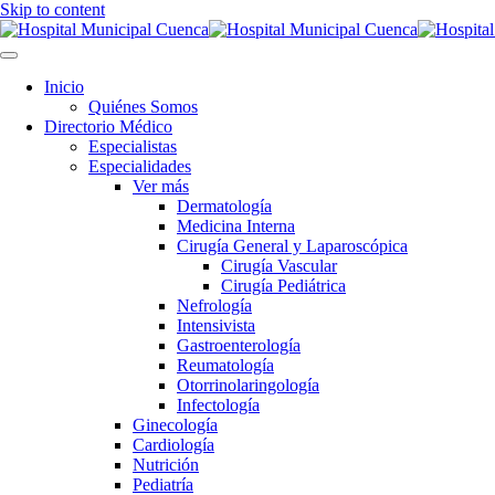
Skip to content
Inicio
Quiénes Somos
Directorio Médico
Especialistas
Especialidades
Ver más
Dermatología
Medicina Interna
Cirugía General y Laparoscópica
Cirugía Vascular
Cirugía Pediátrica
Nefrología
Intensivista
Gastroenterología
Reumatología
Otorrinolaringología
Infectología
Ginecología
Cardiología
Nutrición
Pediatría