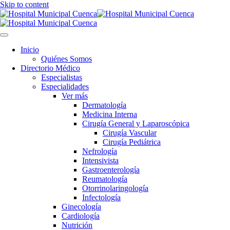
Skip to content
Inicio
Quiénes Somos
Directorio Médico
Especialistas
Especialidades
Ver más
Dermatología
Medicina Interna
Cirugía General y Laparoscópica
Cirugía Vascular
Cirugía Pediátrica
Nefrología
Intensivista
Gastroenterología
Reumatología
Otorrinolaringología
Infectología
Ginecología
Cardiología
Nutrición