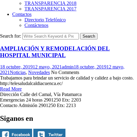
TRANSPARENCIA 2018
TRANSPARENCIA 2017
Contactos
Directorio Telefónico
Contáctenos
Search for:
Search
AMPLIACIÓN Y REMODELACIÓN DEL
HOSPITAL MUNICIPAL
18 octubre, 2019
12 mayo, 2021
admin
18 octubre, 2019
12 mayo,
2021
Noticias
,
Novedades
No Comments
Trabajamos para brindar un servicio de calidad y calidez a bajo costo.
http://telesaludalcaldiacuenca.ec/
Read More
Dirección
Calle del Camal, Vía Patamarca
Emergencias 24 horas
2901250 Etx: 2203
Contacto Admisión
2901250 Etx: 2213
Siganos en