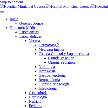
Skip to content
Inicio
Quiénes Somos
Directorio Médico
Especialistas
Especialidades
Ver más
Dermatología
Medicina Interna
Cirugía General y Laparoscópica
Cirugía Vascular
Cirugía Pediátrica
Nefrología
Intensivista
Gastroenterología
Reumatología
Otorrinolaringología
Infectología
Ginecología
Cardiología
Nutrición
Pediatría