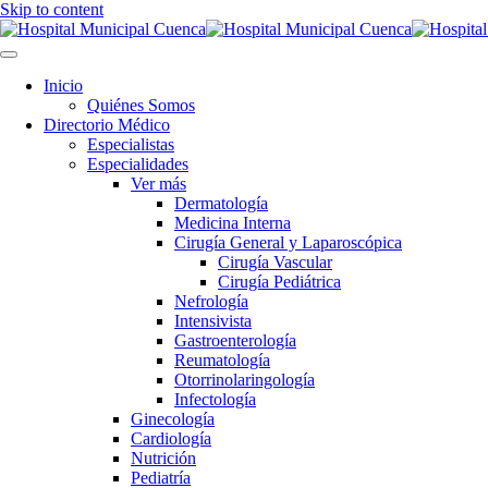
Skip to content
Inicio
Quiénes Somos
Directorio Médico
Especialistas
Especialidades
Ver más
Dermatología
Medicina Interna
Cirugía General y Laparoscópica
Cirugía Vascular
Cirugía Pediátrica
Nefrología
Intensivista
Gastroenterología
Reumatología
Otorrinolaringología
Infectología
Ginecología
Cardiología
Nutrición
Pediatría