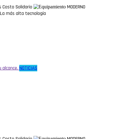
os
Costo Solidario
MODERNO
La más alta tecnología
u alcance.
NOTICIAS
os
Costo Solidario
MODERNO