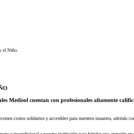
y el Niño.
IÑO
les Medisol cuentan con profesionales altamente califi
ecemos costos solidarios y accesibles para nuestros usuarios, además c
cto e incondicional a nuestra institución para brindar una atención en 