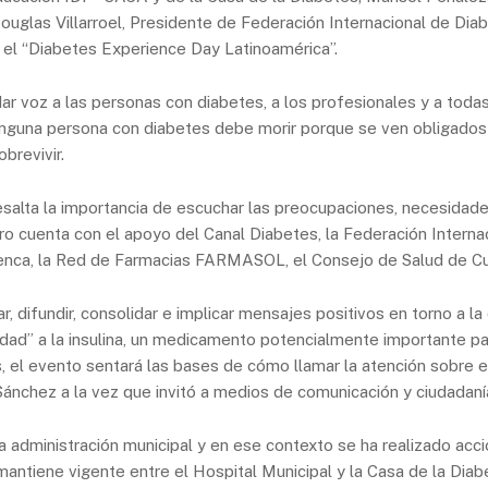
ouglas Villarroel, Presidente de Federación Internacional de Dia
 el “Diabetes Experience Day Latinoamérica”.
 voz a las personas con diabetes, a los profesionales y a todas l
inguna persona con diabetes debe morir porque se ven obligados 
brevivir.
salta la importancia de escuchar las preocupaciones, necesidades
tro cuenta con el apoyo del Canal Diabetes, la Federación Interna
uenca, la Red de Farmacias FARMASOL, el Consejo de Salud de Cu
 difundir, consolidar e implicar mensajes positivos en torno a la 
ilidad” a la insulina, un medicamento potencialmente importante p
ños, el evento sentará las bases de cómo llamar la atención sobre
ánchez a la vez que invitó a medios de comunicación y ciudadanía
 administración municipal y en ese contexto se ha realizado acc
mantiene vigente entre el Hospital Municipal y la Casa de la Dia