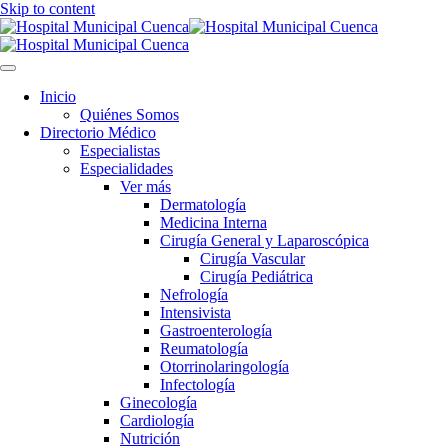
Skip to content
Inicio
Quiénes Somos
Directorio Médico
Especialistas
Especialidades
Ver más
Dermatología
Medicina Interna
Cirugía General y Laparoscópica
Cirugía Vascular
Cirugía Pediátrica
Nefrología
Intensivista
Gastroenterología
Reumatología
Otorrinolaringología
Infectología
Ginecología
Cardiología
Nutrición