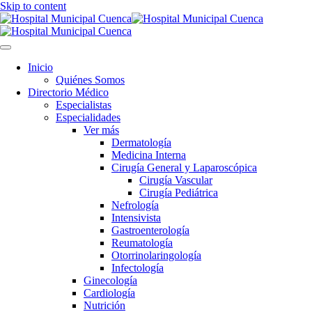
Skip to content
Inicio
Quiénes Somos
Directorio Médico
Especialistas
Especialidades
Ver más
Dermatología
Medicina Interna
Cirugía General y Laparoscópica
Cirugía Vascular
Cirugía Pediátrica
Nefrología
Intensivista
Gastroenterología
Reumatología
Otorrinolaringología
Infectología
Ginecología
Cardiología
Nutrición