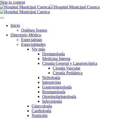
Skip to content
Inicio
Quiénes Somos
Directorio Médico
Especialistas
Especialidades
Ver más
Dermatología
Medicina Interna
Cirugía General y Laparoscópica
Cirugía Vascular
Cirugía Pediátrica
Nefrología
Intensivista
Gastroenterología
Reumatología
Otorrinolaringología
Infectología
Ginecología
Cardiología
Nutrición