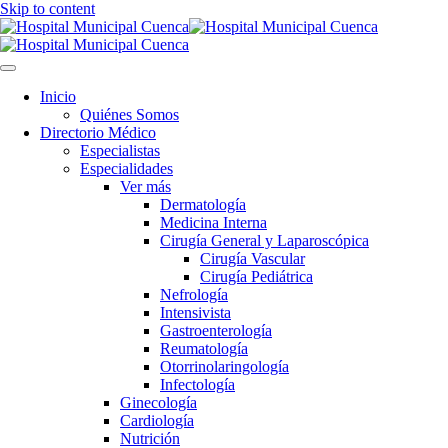
Skip to content
Inicio
Quiénes Somos
Directorio Médico
Especialistas
Especialidades
Ver más
Dermatología
Medicina Interna
Cirugía General y Laparoscópica
Cirugía Vascular
Cirugía Pediátrica
Nefrología
Intensivista
Gastroenterología
Reumatología
Otorrinolaringología
Infectología
Ginecología
Cardiología
Nutrición