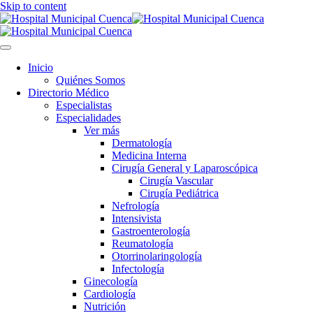
Skip to content
Inicio
Quiénes Somos
Directorio Médico
Especialistas
Especialidades
Ver más
Dermatología
Medicina Interna
Cirugía General y Laparoscópica
Cirugía Vascular
Cirugía Pediátrica
Nefrología
Intensivista
Gastroenterología
Reumatología
Otorrinolaringología
Infectología
Ginecología
Cardiología
Nutrición