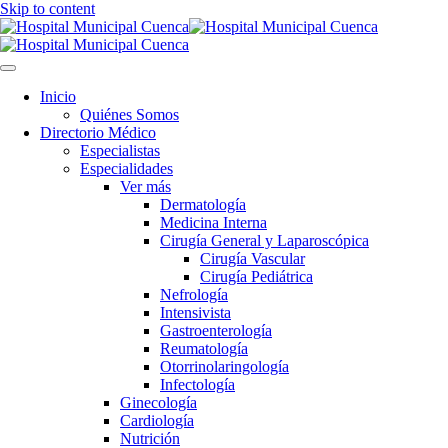
Skip to content
Inicio
Quiénes Somos
Directorio Médico
Especialistas
Especialidades
Ver más
Dermatología
Medicina Interna
Cirugía General y Laparoscópica
Cirugía Vascular
Cirugía Pediátrica
Nefrología
Intensivista
Gastroenterología
Reumatología
Otorrinolaringología
Infectología
Ginecología
Cardiología
Nutrición